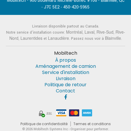
Mobiltech - 900 boulevard Michèle-Bohec #106
Blainville
QC
-
,
J7C 5E2
450-420-5965
-
-
Livraison disponible partout au Canada.
Montréal
Laval
Rive-Sud
Rive-
Notre service d'installation couvre:
,
,
,
Nord
Laurentides
Lanaudière
Blainville
,
et
. Passez nous voir à
.
Mobiltech
À propos
Aménagement de camion
Service d'installation
Livraison
Politique de retour
Contact
SSL
Politique de confidentialité
Termes et conditions
© 2026
Mobiltech Systems Inc
- Organiser pour performer.