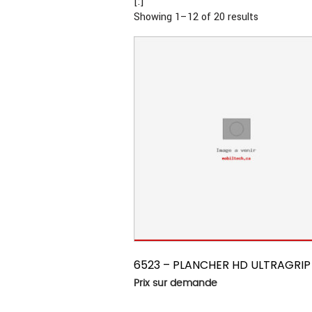
[:]
Sorted
Showing 1–12 of 20 results
by
price:
high
to
low
6523 – PLANCHER HD ULTRAGRIP
Prix sur demande