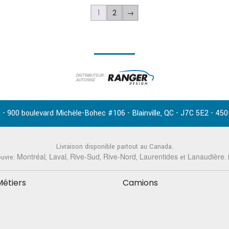
1
2
→
DISTRIBUTEUR
AUTORISÉ
-
,
-
-
 - 900 boulevard Michèle-Bohec #106
Blainville
QC
J7C 5E2
450
Livraison disponible partout au Canada.
Montréal
Laval
Rive-Sud
Rive-Nord
Laurentides
Lanaudière
ouvre:
,
,
,
,
et
.
Métiers
Camions