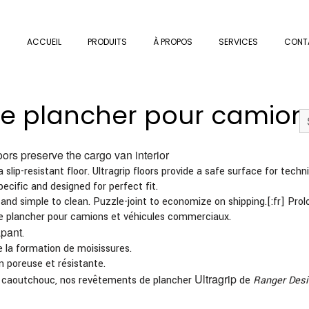
ACCUEIL
PRODUITS
À PROPOS
SERVICES
CONT
e plancher pour camion
oors preserve the cargo van interior
a slip-resistant floor. Ultragrip floors provide a safe surface for tec
specific and designed for perfect fit.
 and simple to clean. Puzzle-joint to economize on shipping.[:fr] Prol
e plancher pour camions et véhicules commerciaux.
apant
.
e la formation de moisissures.
 poreuse et résistante.
Ultragrip
e caoutchouc, nos revêtements de plancher
de
Ranger Des