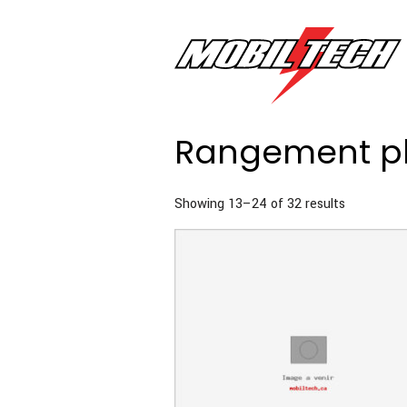
Rangement pl
Sorted
Showing 13–24 of 32 results
by
price:
high
to
low