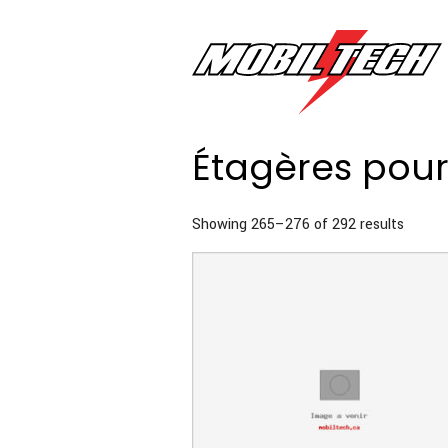
Étagères pou
Sorted
Showing 265–276 of 292 results
by
price:
high
to
low