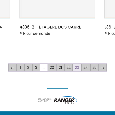
4
4336-2 – ÉTAGÈRE DOS CARRÉ
L36-
Prix sur demande
Prix 
…
1
2
3
20
21
22
23
24
25
←
→
DISTRIBUTEUR
AUTORISÉ