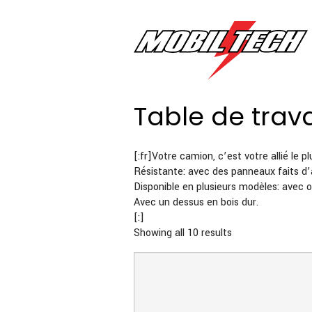
Table de trav
[:fr]Votre camion, c’est votre allié le 
Résistante: avec des panneaux faits d’
Disponible en plusieurs modèles: avec 
Avec un dessus en bois dur.
[:]
Sorted
Showing all 10 results
by
price:
high
to
low