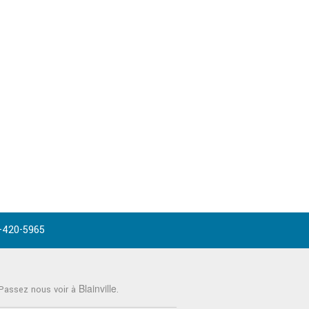
-420-5965
Blainville
 Passez nous voir à
.