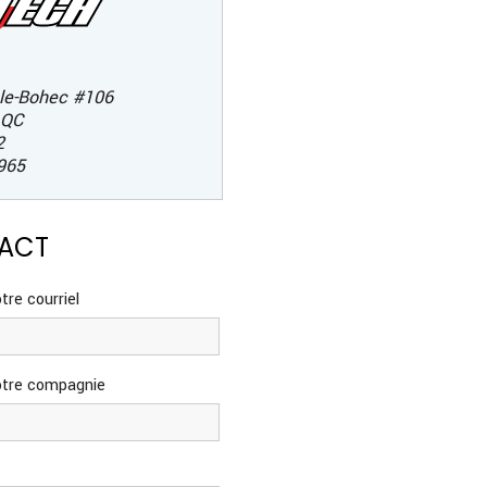
le-Bohec #106
,
QC
2
965
TACT
tre courriel
otre compagnie