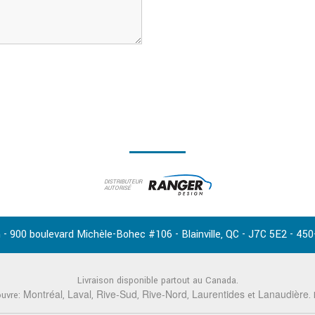
DISTRIBUTEUR
AUTORISÉ
-
,
-
-
 - 900 boulevard Michèle-Bohec #106
Blainville
QC
J7C 5E2
450
Livraison disponible partout au Canada.
Montréal
Laval
Rive-Sud
Rive-Nord
Laurentides
Lanaudière
ouvre:
,
,
,
,
et
.