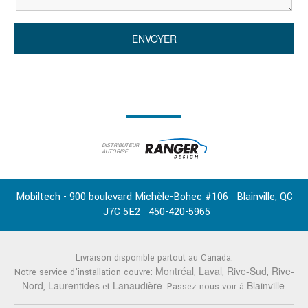
DISTRIBUTEUR
AUTORISÉ
Mobiltech - 900 boulevard Michèle-Bohec #106
Blainville
QC
-
,
J7C 5E2
450-420-5965
-
-
Livraison disponible partout au Canada.
Montréal
Laval
Rive-Sud
Rive-
Notre service d'installation couvre:
,
,
,
Nord
Laurentides
Lanaudière
Blainville
,
et
. Passez nous voir à
.