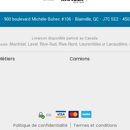
AUTORISÉ
-
,
-
-
 - 900 boulevard Michèle-Bohec #106
Blainville
QC
J7C 5E2
450
Livraison disponible partout au Canada.
Montréal
Laval
Rive-Sud
Rive-Nord
Laurentides
Lanaudière
ouvre:
,
,
,
,
et
.
Métiers
Camions
SSL
Politique de confidentialité
Termes et conditions