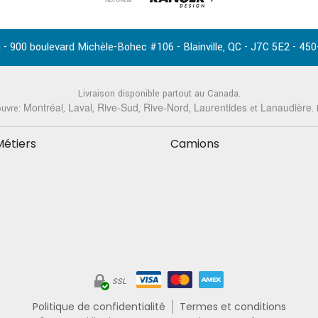
AUTORISÉ
-
,
-
-
 - 900 boulevard Michèle-Bohec #106
Blainville
QC
J7C 5E2
450
Livraison disponible partout au Canada.
Montréal
Laval
Rive-Sud
Rive-Nord
Laurentides
Lanaudière
ouvre:
,
,
,
,
et
.
Métiers
Camions
SSL
Politique de confidentialité
Termes et conditions