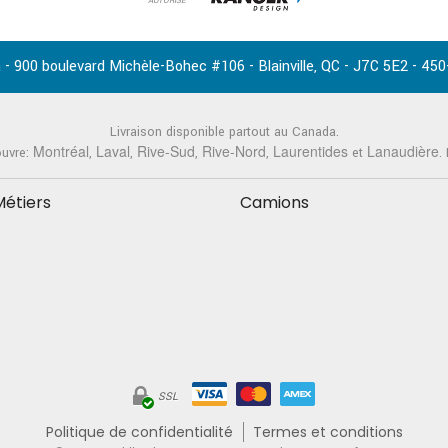
AUTORISÉ
-
,
-
-
 - 900 boulevard Michèle-Bohec #106
Blainville
QC
J7C 5E2
450
Livraison disponible partout au Canada.
Montréal
Laval
Rive-Sud
Rive-Nord
Laurentides
Lanaudière
ouvre:
,
,
,
,
et
.
Métiers
Camions
SSL
Politique de confidentialité
Termes et conditions