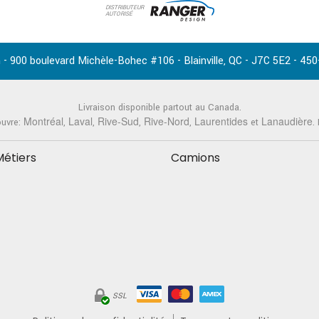
DISTRIBUTEUR
AUTORISÉ
-
,
-
-
 - 900 boulevard Michèle-Bohec #106
Blainville
QC
J7C 5E2
450
Livraison disponible partout au Canada.
Montréal
Laval
Rive-Sud
Rive-Nord
Laurentides
Lanaudière
ouvre:
,
,
,
,
et
.
Métiers
Camions
SSL