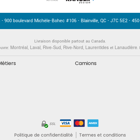
AUTORISÉ
-
,
-
-
 - 900 boulevard Michèle-Bohec #106
Blainville
QC
J7C 5E2
450
Livraison disponible partout au Canada.
Montréal
Laval
Rive-Sud
Rive-Nord
Laurentides
Lanaudière
ouvre:
,
,
,
,
et
.
Métiers
Camions
SSL
Politique de confidentialité
Termes et conditions