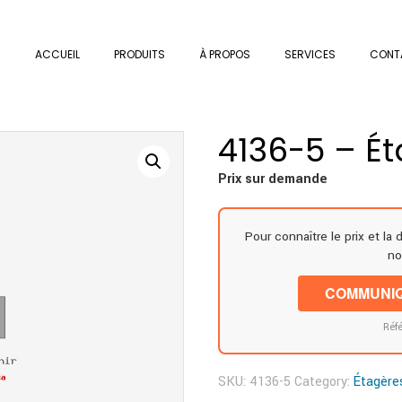
ACCUEIL
PRODUITS
À PROPOS
SERVICES
CONT
4136-5 – É
Prix sur demande
Pour connaître le prix et la 
no
COMMUNIQ
Réfé
SKU:
4136-5
Category:
Étagère