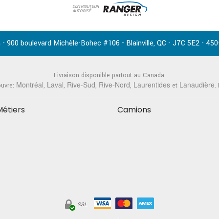
DISTRIBUTEUR
AUTORISÉ
-
,
-
-
 - 900 boulevard Michèle-Bohec #106
Blainville
QC
J7C 5E2
450
Livraison disponible partout au Canada.
Montréal
Laval
Rive-Sud
Rive-Nord
Laurentides
Lanaudière
ouvre:
,
,
,
,
et
.
Métiers
Camions
SSL