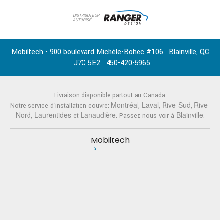
DISTRIBUTEUR
AUTORISÉ
Mobiltech - 900 boulevard Michèle-Bohec #106
Blainville
QC
-
,
J7C 5E2
450-420-5965
-
-
Livraison disponible partout au Canada.
Montréal
Laval
Rive-Sud
Rive-
Notre service d'installation couvre:
,
,
,
Nord
Laurentides
Lanaudière
Blainville
,
et
. Passez nous voir à
.
Mobiltech
À propos
Aménagement de camion
Service d'installation
Livraison
Politique de retour
Contact