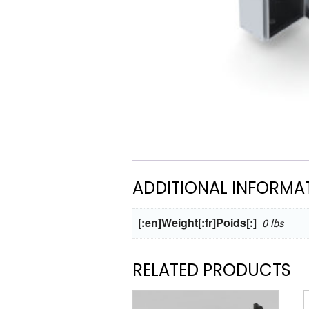
ADDITIONAL INFORMA
[:en]Weight[:fr]Poids[:]
0 lbs
RELATED PRODUCTS