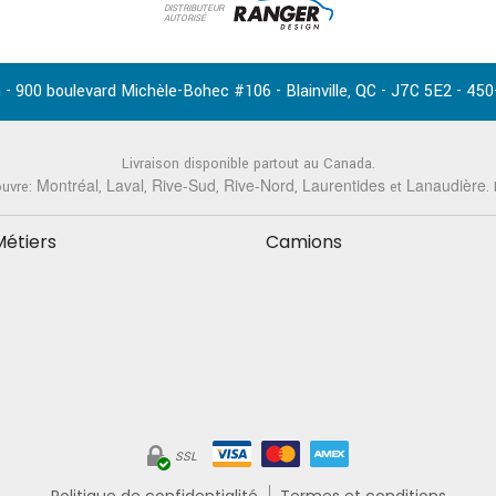
DISTRIBUTEUR
AUTORISÉ
-
,
-
-
 - 900 boulevard Michèle-Bohec #106
Blainville
QC
J7C 5E2
450
Livraison disponible partout au Canada.
Montréal
Laval
Rive-Sud
Rive-Nord
Laurentides
Lanaudière
ouvre:
,
,
,
,
et
.
Métiers
Camions
SSL