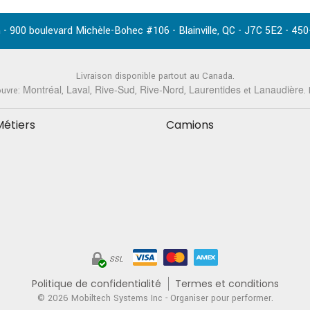
-
,
-
-
 - 900 boulevard Michèle-Bohec #106
Blainville
QC
J7C 5E2
450
Livraison disponible partout au Canada.
Montréal
Laval
Rive-Sud
Rive-Nord
Laurentides
Lanaudière
ouvre:
,
,
,
,
et
.
Métiers
Camions
SSL
Politique de confidentialité
Termes et conditions
© 2026
Mobiltech Systems Inc
- Organiser pour performer.