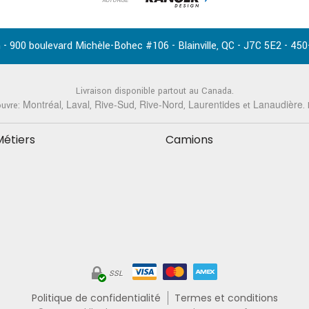
AUTORISÉ
-
,
-
-
 - 900 boulevard Michèle-Bohec #106
Blainville
QC
J7C 5E2
450
Livraison disponible partout au Canada.
Montréal
Laval
Rive-Sud
Rive-Nord
Laurentides
Lanaudière
ouvre:
,
,
,
,
et
.
Métiers
Camions
SSL
Politique de confidentialité
Termes et conditions