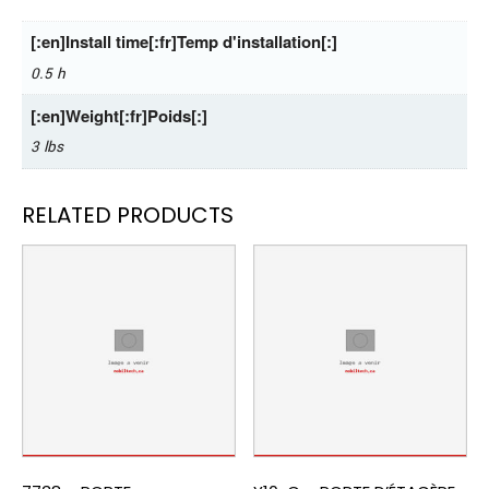
[:en]Install time[:fr]Temp d'installation[:]
0.5 h
[:en]Weight[:fr]Poids[:]
3 lbs
RELATED PRODUCTS