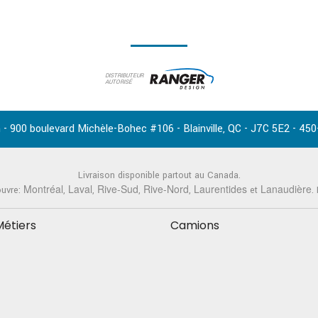
DISTRIBUTEUR
AUTORISÉ
-
,
-
-
 - 900 boulevard Michèle-Bohec #106
Blainville
QC
J7C 5E2
450
Livraison disponible partout au Canada.
Montréal
Laval
Rive-Sud
Rive-Nord
Laurentides
Lanaudière
ouvre:
,
,
,
,
et
.
Métiers
Camions