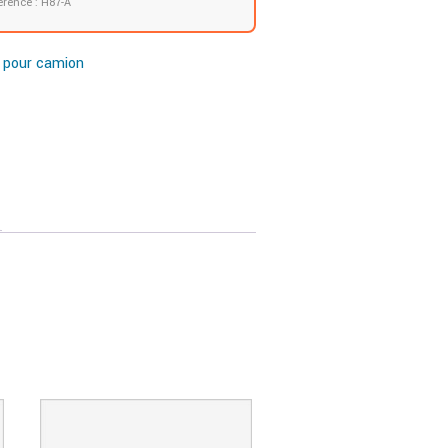
érence : H87-A
 pour camion