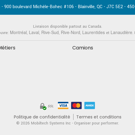
-
,
-
-
 - 900 boulevard Michèle-Bohec #106
Blainville
QC
J7C 5E2
450
Livraison disponible partout au Canada.
Montréal
Laval
Rive-Sud
Rive-Nord
Laurentides
Lanaudière
ouvre:
,
,
,
,
et
.
Métiers
Camions
SSL
Politique de confidentialité
Termes et conditions
© 2026
Mobiltech Systems Inc
- Organiser pour performer.