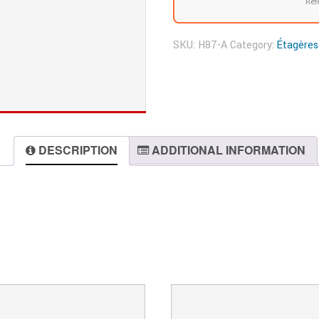
Réf
SKU:
H87-A
Category:
Étagères
DESCRIPTION
ADDITIONAL INFORMATION