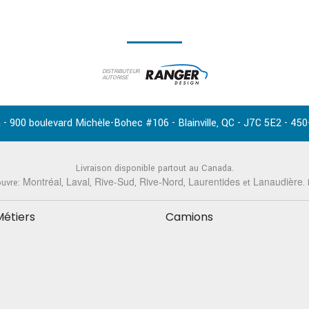
DISTRIBUTEUR
AUTORISÉ
-
,
-
-
 - 900 boulevard Michèle-Bohec #106
Blainville
QC
J7C 5E2
450
Livraison disponible partout au Canada.
Montréal
Laval
Rive-Sud
Rive-Nord
Laurentides
Lanaudière
ouvre:
,
,
,
,
et
.
Métiers
Camions