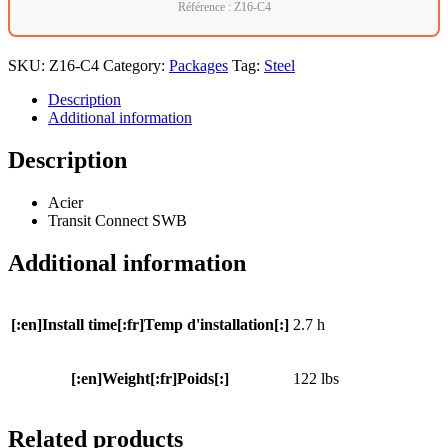
Référence : Z16-C4
SKU:
Z16-C4
Category:
Packages
Tag:
Steel
Description
Additional information
Description
Acier
Transit Connect SWB
Additional information
[:en]Install time[:fr]Temp d'installation[:]
2.7 h
[:en]Weight[:fr]Poids[:]
122 lbs
Related products