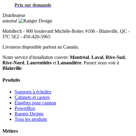
Prix sur demande
Distributeur
autorisé
Mobiltech - 900 boulevard Michèle-Bohec #106
-
Blainville
,
QC
-
J7C 5E2
-
450-420-5965
Livraison disponible partout au Canada.
Notre service d'installation couvre:
Montréal
,
Laval
,
Rive-Sud
,
Rive-Nord
,
Laurentides
et
Lanaudière
. Passez nous voir à
Blainville
.
Produits
Supports à échelles
Cabinets et casiers
Étagères pour camion
PowerBox
Ranger Design
Tous les produits
Métiers