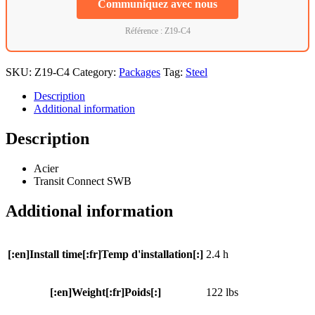
Communiquez avec nous
Référence : Z19-C4
SKU:
Z19-C4
Category:
Packages
Tag:
Steel
Description
Additional information
Description
Acier
Transit Connect SWB
Additional information
[:en]Install time[:fr]Temp d'installation[:]
2.4 h
[:en]Weight[:fr]Poids[:]
122 lbs