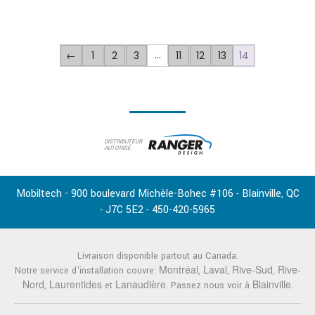
…
1
2
3
11
12
13
14
←
DISTRIBUTEUR
AUTORISÉ
Mobiltech - 900 boulevard Michèle-Bohec #106
Blainville
QC
-
,
J7C 5E2
450-420-5965
-
-
Livraison disponible partout au Canada.
Montréal
Laval
Rive-Sud
Rive-
Notre service d'installation couvre:
,
,
,
Nord
Laurentides
Lanaudière
Blainville
,
et
. Passez nous voir à
.