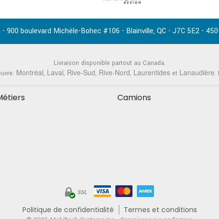
-
,
-
-
 - 900 boulevard Michèle-Bohec #106
Blainville
QC
J7C 5E2
450
Livraison disponible partout au Canada.
Montréal
Laval
Rive-Sud
Rive-Nord
Laurentides
Lanaudière
ouvre:
,
,
,
,
et
.
Métiers
Camions
SSL
Politique de confidentialité
Termes et conditions