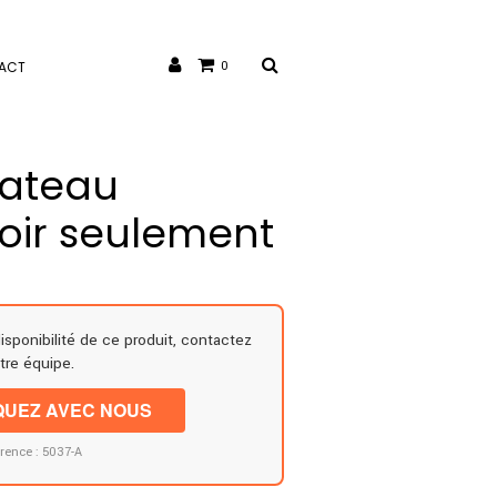
ACT
0
lateau
roir seulement
disponibilité de ce produit, contactez
tre équipe.
UEZ AVEC NOUS
rence : 5037-A