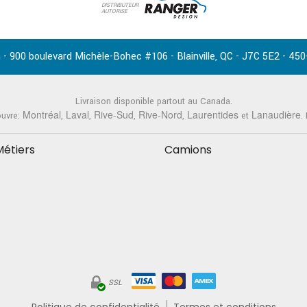
DISTRIBUTEUR
AUTORISÉ
-
,
-
-
 - 900 boulevard Michèle-Bohec #106
Blainville
QC
J7C 5E2
450
Livraison disponible partout au Canada.
Montréal
Laval
Rive-Sud
Rive-Nord
Laurentides
Lanaudière
ouvre:
,
,
,
,
et
.
Métiers
Camions
SSL