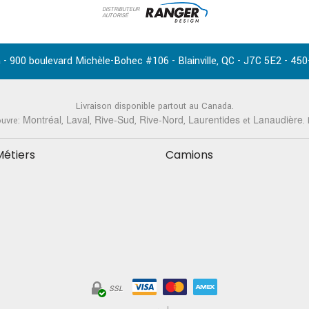
DISTRIBUTEUR
AUTORISÉ
-
,
-
-
 - 900 boulevard Michèle-Bohec #106
Blainville
QC
J7C 5E2
450
Livraison disponible partout au Canada.
Montréal
Laval
Rive-Sud
Rive-Nord
Laurentides
Lanaudière
ouvre:
,
,
,
,
et
.
Métiers
Camions
SSL